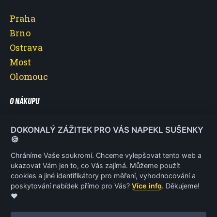
Praha
Brno
Ostrava
Most
Olomouc
O NÁKUPU
O nás
DOKONALÝ ZÁŽITEK PRO VÁS NAPEKL SUŠENKY
Vše o nákupu
🍪
Reklamace a vrácení poukazu
Chráníme Vaše soukromí. Chceme vylepšovat tento web a
ukazovat Vám jen to, co Vás zajímá. Můžeme použít
Obchodní podmínky
cookies a jiné identifikátory pro měření, vyhodnocování a
Ochrana osobních údajů
poskytování nabídek přímo pro Vás?
Více info
. Děkujeme!
❤️