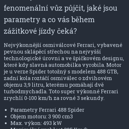
fenomenální vůz půjčit, jaké jsou
parametry a co vás během
zážitkové jízdy čeká?
Nejvýkonnější osmiválcové Ferrari, vybavené
pevnou sklápěcí střechou na nejvyšší
technologické úrovni a ve špičkovém designu,
které kdy slavná automobilka vyrobila. Motor
je u verze Spider totožný s modelem 488 GTB,
zadní kola roztáčí osmiválec o zdvihovém
objemu 3,9 litru, kterému pomáhají dvě
turbodmychadla. Toto super výkonné Ferrari
zrychlí 0-100 km/h za rovné 3 sekundy.
Parametry Ferrari 488 Spider
Objem motoru: 3 900 cm3
Max. výkon: 493 kW