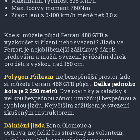
Maximální rychlost 325 Km/h
Max. točivý moment 760Nm
Zrychlení z 0-100 km/h méně než 3,0 s
Kde si můžete půjčit Ferrari 488 GTB a
vyzkoušet si řízení nebo svezení? Jízda ve
Ferrari je nejoblíbenější zážitkový dárek
především u mužů. Svezení je ideální dárek
pro děti s výškou nad 150 cm.
Polygon Příbram
, nejbezepčnější prostor, kde
si můžete Ferrari 488 GTB půjčit.
Délka jednoho
kola je 2 250 metrů
. Dvě rovinky a zatáčky s
velkou bezpečnou zónou umožňují bezpečnou a
rychlou jízdu. Největším zážitkem je svezení
zkušeným instruktorem.
Dálniční jízda
Brno, Olomouc a
Ostrava, nejdelší čas strávený za volantem,
nižší cena. Jízda samozřejmě omezena