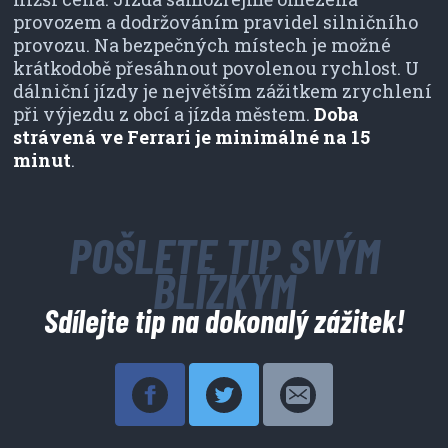
provozem a dodržováním pravidel silničního
provozu. Na bezpečných místech je možné
krátkodobě přesáhnout povolenou rychlost. U
dálniční jízdy je největším zážitkem zrychlení
při výjezdu z obcí a jízda městem.
Doba
strávená ve Ferrari je minimálné na 15
minut
.
POŠLETE TIP SVÝM
BLÍZKÝM
Sdílejte tip na dokonalý zážitek!