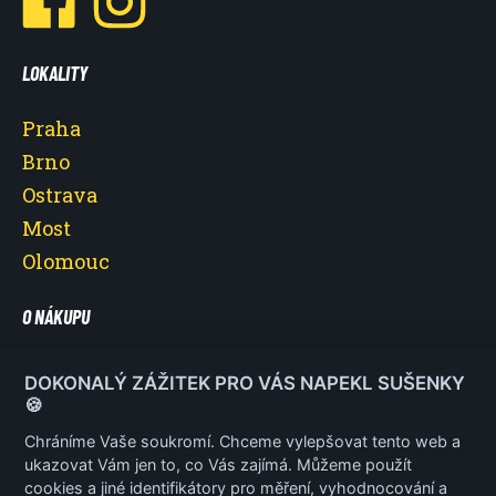
LOKALITY
Praha
Brno
Ostrava
Most
Olomouc
O NÁKUPU
O nás
DOKONALÝ ZÁŽITEK PRO VÁS NAPEKL SUŠENKY
Vše o nákupu
🍪
Reklamace a vrácení poukazu
Chráníme Vaše soukromí. Chceme vylepšovat tento web a
ukazovat Vám jen to, co Vás zajímá. Můžeme použít
Obchodní podmínky
cookies a jiné identifikátory pro měření, vyhodnocování a