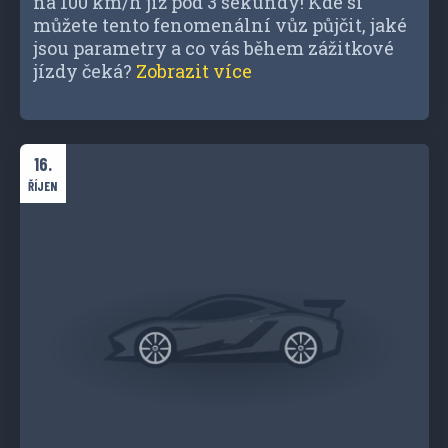
na 100 km/h již pod 3 sekundy! Kde si
můžete tento fenomenální vůz půjčit, jaké
jsou parametry a co vás během zážitkové
jízdy čeká?
Zobrazit více
16.
ŘÍJEN