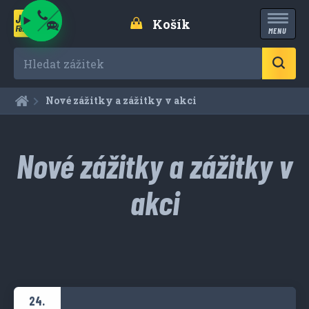
Košík
MENU
Hledat zážitek
Aktuální:
Nové zážitky a zážitky v akci
Nové zážitky a zážitky v
akci
24.