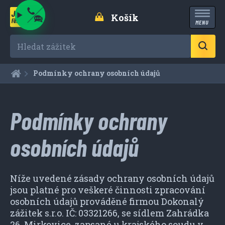
Košík
MENU
Hledat zážitek
Aktuální:
Podmínky ochrany osobních údajů
Podmínky ochrany
osobních údajů
Níže uvedené zásady ochrany osobních údajů
jsou platné pro veškeré činnosti zpracování
osobních údajů prováděné firmou Dokonalý
zážitek s.r.o. IČ: 03321266, se sídlem Zahrádka
26, Mirkovice, zapsané u krajského soudu v