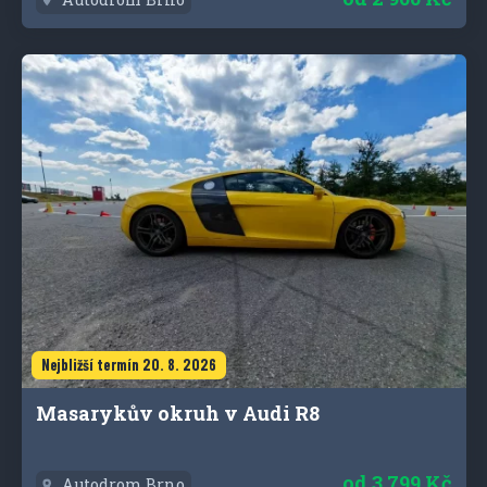
Nejbližší termín 20. 8. 2026
Masarykův okruh v Audi R8
od
3 799 Kč
Autodrom Brno