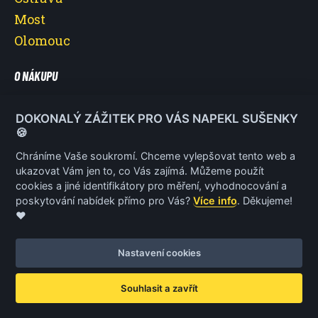
Most
Olomouc
O NÁKUPU
O nás
DOKONALÝ ZÁŽITEK PRO VÁS NAPEKL SUŠENKY
Vše o nákupu
🍪
Reklamace a vrácení poukazu
Chráníme Vaše soukromí. Chceme vylepšovat tento web a
ukazovat Vám jen to, co Vás zajímá. Můžeme použít
Obchodní podmínky
cookies a jiné identifikátory pro měření, vyhodnocování a
Ochrana osobních údajů
poskytování nabídek přímo pro Vás?
Více info
. Děkujeme!
❤️
Nastavení cookies
© 2026 Jízda Ferrari
Vytvořil
Net Magnet
Souhlasit a zavřít