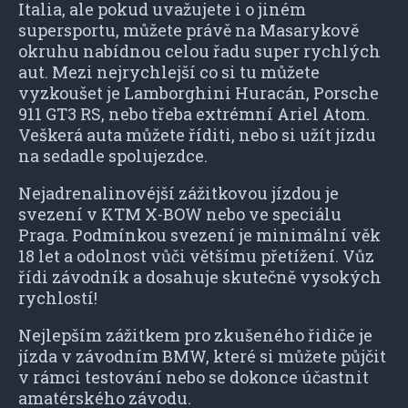
Italia, ale pokud uvažujete i o jiném
supersportu, můžete právě na Masarykově
okruhu nabídnou celou řadu super rychlých
aut. Mezi nejrychlejší co si tu můžete
vyzkoušet je Lamborghini Huracán, Porsche
911 GT3 RS, nebo třeba extrémní Ariel Atom.
Veškerá auta můžete říditi, nebo si užít jízdu
na sedadle spolujezdce.
Nejadrenalinovéjší zážitkovou jízdou je
svezení v KTM X-BOW nebo ve speciálu
Praga. Podmínkou svezení je minimální věk
18 let a odolnost vůči většímu přetížení. Vůz
řídi závodník a dosahuje skutečně vysokých
rychlostí!
Nejlepším zážitkem pro zkušeného řidiče je
jízda v závodním BMW, které si můžete půjčit
v rámci testování nebo se dokonce účastnit
amatérského závodu.