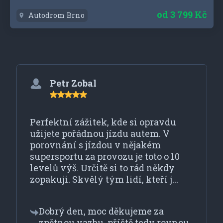
od
3 799 Kč
Autodrom Brno
Co říkají naši zákazníci
Petr Zobal
Perfektní zážitek, kde si opravdu
užijete pořádnou jízdu autem. V
porovnání s jízdou v nějakém
supersportu za provozu je toto o 10
levelů výš. Určitě si to rád někdy
zopakuji. Skvělý tým lidí, kteří j...
Dobrý den, moc děkujeme za
zpětnou vazbu, příště tedy rovnou