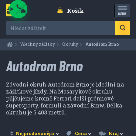
Košík
MENU
Hledat zážitek
Všechny zážitky
Okruhy
Aktuální:
Autodrom Brno
Autodrom Brno
Závodní okruh Autodrom Brno je ideální na
zážitkové jízdy. Na Masarykově okruhu
půjčujeme kromě Ferrari další prémiové
supersporty, formuli a závodní Bmw. Délka
okruhu je 5 403 metrů.
Nejprodávanější
Cena
Kraj