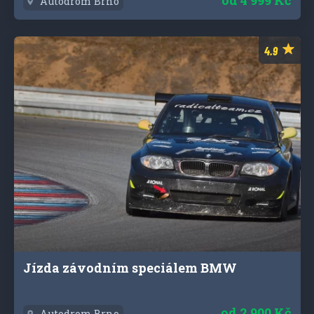
Autodrom Brno
Jízda závodním speciálem BMW
od
2 900 Kč
Autodrom Brno