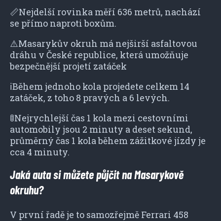
📏Nejdelší rovinka měří 636 metrů, nachází
se přímo naproti boxům.
⚠️Masarykův okruh má nejširší asfaltovou
dráhu v České republice, která umožňuje
bezpečnější projetí zatáček
ℹ️Během jednoho kola projedete celkem 14
zatáček, z toho 8 pravých a 6 levých.
🚦Nejrychlejší čas 1 kola mezi cestovními
automobily jsou 2 minuty a deset sekund,
průměrný čas 1 kola během zážitkové jízdy je
cca 4 minuty.
Jaká auta si můžete půjčit na Masarykově
okruhu?
V první řadě je to samozřejmě Ferrari 458