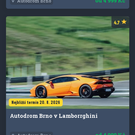
od
4 999 Kč
Autodrom Brno
Nejbližší termín 20. 8. 2026
Autodrom Brno v Lamborrghini
od
4 999 Kč