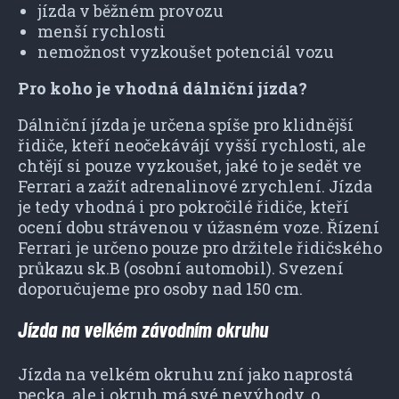
jízda v běžném provozu
menší rychlosti
nemožnost vyzkoušet potenciál vozu
Pro koho je vhodná dálniční jízda?
Dálniční jízda je určena spíše pro klidnější
řidiče, kteří neočekávájí vyšší rychlosti, ale
chtějí si pouze vyzkoušet, jaké to je sedět ve
Ferrari a zažít adrenalinové zrychlení. Jízda
je tedy vhodná i pro pokročilé řidiče, kteří
ocení dobu strávenou v úžasném voze. Řízení
Ferrari je určeno pouze pro držitele řidičského
průkazu sk.B (osobní automobil). Svezení
doporučujeme pro osoby nad 150 cm.
Jízda na velkém závodním okruhu
Jízda na velkém okruhu zní jako naprostá
pecka, ale i okruh má své nevýhody, o