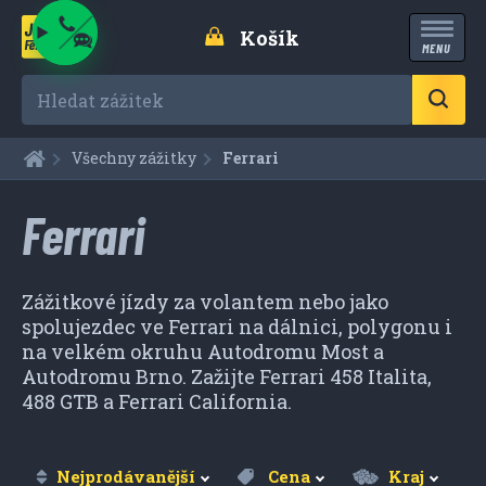
Košík
MENU
Hledat zážitek
Všechny zážitky
Aktuální:
Ferrari
Ferrari
Zážitkové jízdy za volantem nebo jako
spolujezdec ve Ferrari na dálnici, polygonu i
na velkém okruhu Autodromu Most a
Autodromu Brno. Zažijte Ferrari 458 Italita,
488 GTB a Ferrari California.
Nejprodávanější
Cena
Kraj