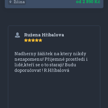
od
2 890 Kč
Žilina
Co říkají naši zákazníci
Ružena Hříbalova
Nadherny žážitek na ktery nikdy
nezapomenu! Přijemné prostředi i
lidé,kteří se o to staraji! Budu
doporučovat ! R.Hříbalová