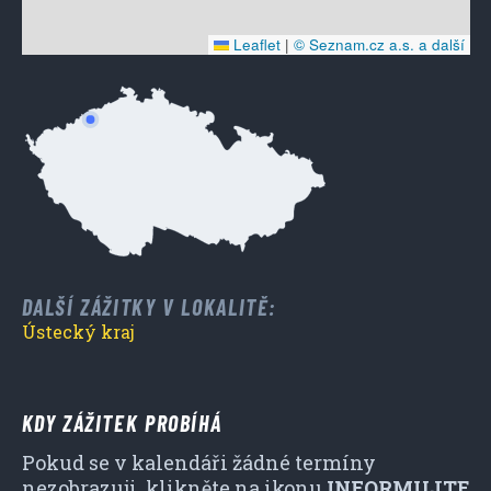
Leaflet
|
© Seznam.cz a.s. a další
DALŠÍ ZÁŽITKY V LOKALITĚ:
Ústecký kraj
KDY ZÁŽITEK PROBÍHÁ
Pokud se v kalendáři žádné termíny
nezobrazuji, klikněte na ikonu
INFORMUJTE