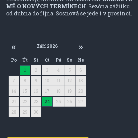
MĚ O NOVÝCH TERMÍNECH
. Sezóna zážitku
od dubna do října. Sosnová se jede i v prosinci.
Září 2026
Po
Út
St
Čt
Pá
So
Ne
31
1
2
3
4
5
6
7
8
9
10
11
12
13
14
15
16
17
18
19
20
21
22
23
24
25
26
27
28
29
30
1
2
3
4
5
6
7
8
9
10
11