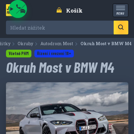
Košík
MENU
Hledat zážitek
žitky
Okruhy
Autodrom Most
Aktuální:
Okruh Most v BMW M4
Včetně PHM
Řízení i svezení 18+
Okruh Most v BMW M4