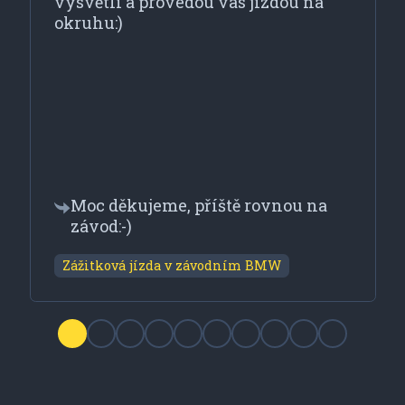
vysvětli a provedou vás jízdou na
okruhu:)
Moc děkujeme, příště rovnou na
závod:-)
Zážitková jízda v závodním BMW