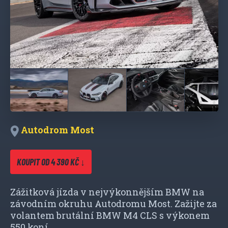
Autodrom Most
KOUPIT OD 4 390 KČ ↓
Zážitková jízda v nejvýkonnějším BMW na
závodním okruhu Autodromu Most. Zažijte za
volantem brutální BMW M4 CLS s výkonem
550 koní.