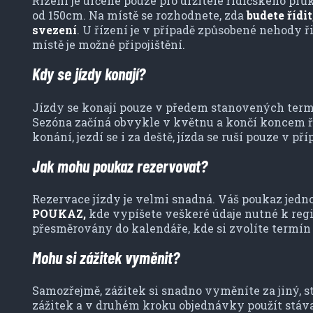
Řízení je určené pouze pro držitele řidičského průk
od 150cm. Na místě se rozhodnete, zda
budete řídi
svezení
. U řízení je v případě způsobené nehody 
místě je možné připojištění.
Kdy se jízdy konají?
Jízdy se konají pouze v předem stanovených te
Sezóna začíná obvykle v květnu a končí koncem ří
konání, jezdí se i za deště, jízda se ruší pouze v 
Jak mohu poukaz rezervovat?
Rezervace jízdy je velmi snadná. Váš poukaz jedn
POUKAZ,
kde vypíšete veškeré údaje nutné k reg
přesměrovány do kalendáře, kde si zvolíte termín 
Mohu si zážitek vyměnit?
Samozřejmě, zážitek si snadno vyměníte za jiný, s
zážitek a v druhém kroku objednávky použít stávaj