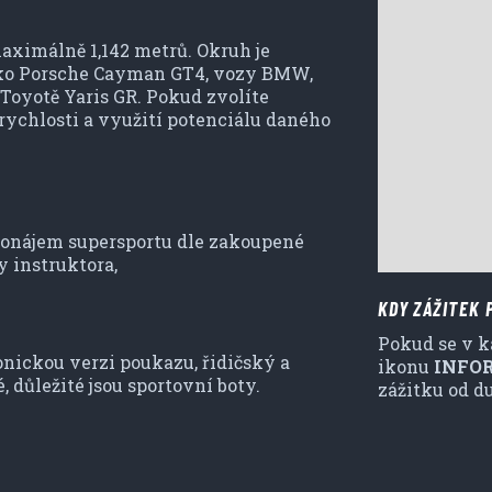
aximálně 1,142 metrů. Okruh je
ako Porsche Cayman GT4, vozy BMW,
v Toyotě Yaris GR. Pokud zvolíte
 rychlosti a využití potenciálu daného
pronájem supersportu dle zakoupené
y instruktora,
KDY ZÁŽITEK 
Pokud se v k
onickou verzi poukazu, řidičský a
ikonu
INFO
 důležité jsou sportovní boty.
zážitku od du