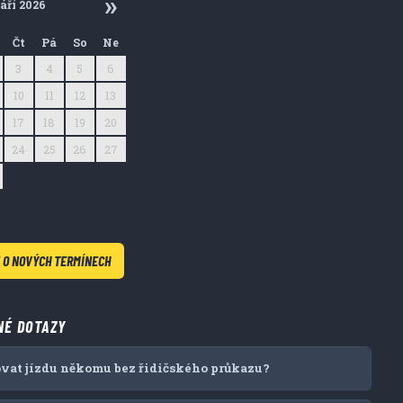
áří 2026
Čt
Pá
So
Ne
3
4
5
6
10
11
12
13
17
18
19
20
24
25
26
27
1
2
3
4
8
9
10
11
 O NOVÝCH TERMÍNECH
NÉ DOTAZY
vat jízdu někomu bez řidičského průkazu?