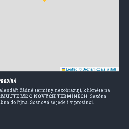
Leaflet
|
© Seznam.cz a.s. a další
PROBÍHÁ
alendáři žádné termíny nezobrazuji, klikněte na
RMUJTE MĚ O NOVÝCH TERMÍNECH
. Sezóna
bna do října. Sosnová se jede i v prosinci.