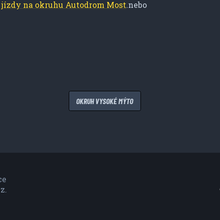
u
jízdy na okruhu Autodrom Most
.nebo
OKRUH VYSOKÉ MÝTO
ce
z.