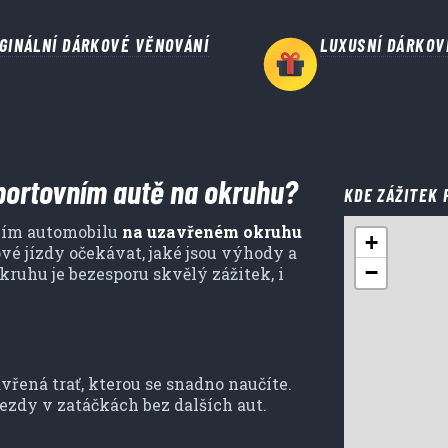
IGINÁLNÍ DÁRKOVÉ VĚNOVÁNÍ
LUXUSNÍ DÁRKOV
sportovním autě na okruhu?
KDE ZÁŽITEK 
vním automobilu
na uzavřeném okruhu
+
kové jízdy očekávat, jaké jsou výhody a
−
uhu je bezesporu skvělý zážitek, i
ená trať, kterou se snadno naučíte.
jezdy v zatáčkách bez dalších aut.