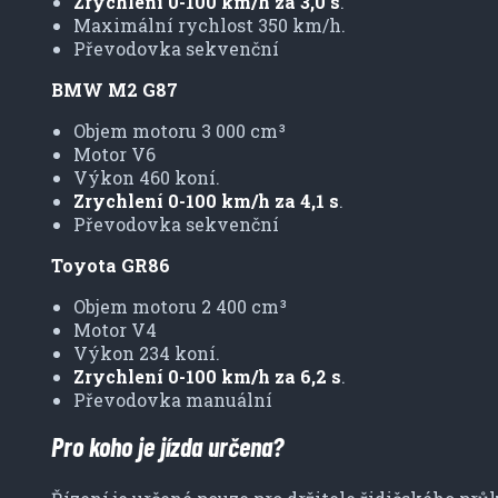
Zrychlení 0-100 km/h za 3,0 s
.
Maximální rychlost 350 km/h.
Převodovka sekvenční
BMW M2 G87
Objem motoru 3 000 cm³
Motor V6
Výkon 460 koní.
Zrychlení 0-100 km/h za 4,1 s
.
Převodovka sekvenční
Toyota GR86
Objem motoru 2 400 cm³
Motor V4
Výkon 234 koní.
Zrychlení 0-100 km/h za 6,2 s
.
Převodovka manuální
Pro koho je jízda určena?