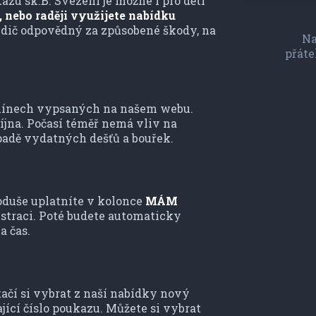
azu sk.B. Svezení je možné i pro děti
t, nebo raději využijete nabídku
řidič odpovědný za způsobené škody, na
Na
přáte
rmínech vypsaných na našem webu.
jna. Počasí téměř nemá vliv na
případě vydatných dešťů a bouřek.
oduše uplatníte v kolonce
MÁM
istraci. Poté budete automaticky
a čas.
tačí si vybrat z naší nabídky nový
ící číslo poukazu. Můžete si vybrat