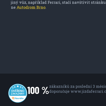
jiný vůz, například Ferrari, stačí navštívit stránk
ne
Autodrom Brno
.
100 %
zákazníků za poslední 3 měsí
doporučuje www.jizdaferrari.c