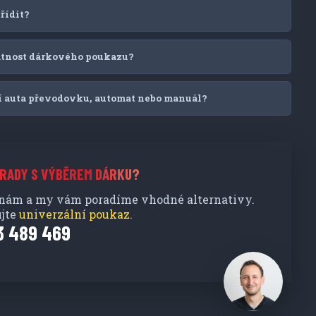
řídit?
latnost dárkového poukazu?
í auta převodovku, automat nebo manuál?
 RADY S VÝBĚREM DÁRKU?
 nám a my vám poradíme vhodné alternativy.
jte
univerzální poukaz
.
3 489 469