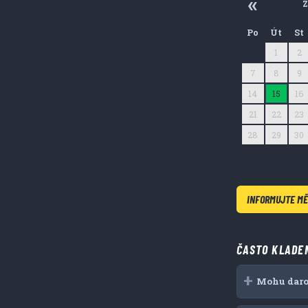
Z
Po
Út
St
31
1
2
7
8
9
14
15
16
21
22
23
28
29
30
5
6
7
INFORMUJTE MĚ
ČASTO KLADE
Mohu daro