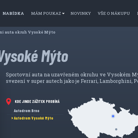
NABÍDKA
MÁM POUKAZ
NOVINKY
VŠE O NÁKUPU
í:
ní auta okruh Vysoké Mýto
 Vysoké Mýto
Sportovní auta na uzavřeném okruhu ve Vysokém Mýtě
svezení v super autech jako je Ferrari, Lamborghini, 
KDE JINDE ZÁŽITEK PROBÍHÁ
Autodrom Brno
Autodrom Vysoké Mýto