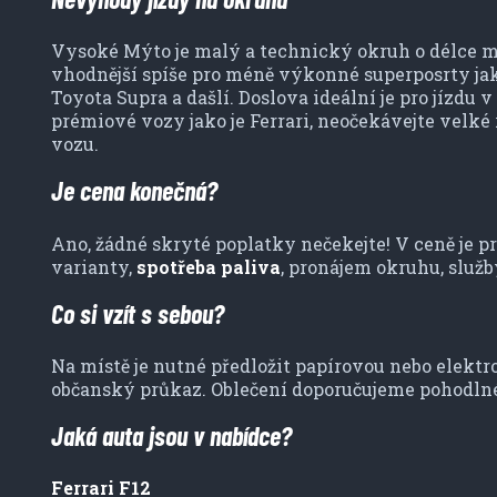
Vysoké Mýto je malý a technický okruh o délce m
vhodnější spíše pro méně výkonné superposrty j
Toyota Supra a dašlí. Doslova ideální je pro jízdu 
prémiové vozy jako je Ferrari, neočekávejte velké
vozu.
Je cena konečná?
Ano, žádné skryté poplatky nečekejte! V ceně je 
varianty,
spotřeba paliva
, pronájem okruhu, služb
Co si vzít s sebou?
Na místě je nutné předložit papírovou nebo elektr
občanský průkaz. Oblečení doporučujeme pohodlné,
Jaká auta jsou v nabídce?
Ferrari F12