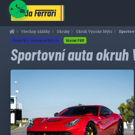
Všechny zážitky
Okruhy
Okruh Vysoké Mýto
Aktuáln
Sportov
Řízení 18+/ svezení od 150 cm
Včetně PHM
Sportovní auta okruh