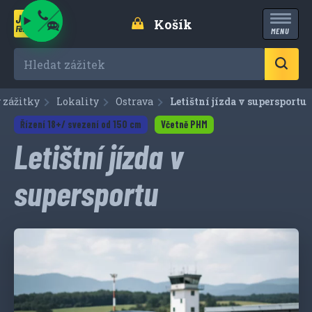
Košík
MENU
Hledat zážitek
 zážitky
Lokality
Ostrava
Aktuální:
Letištní jízda v supersportu
Řízení 18+/ svezení od 150 cm
Včetně PHM
Letištní jízda v
supersportu