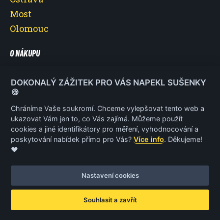
Most
Olomouc
O NÁKUPU
O nás
DOKONALÝ ZÁŽITEK PRO VÁS NAPEKL SUŠENKY
Vše o nákupu
🍪
Reklamace a vrácení poukazu
Chráníme Vaše soukromí. Chceme vylepšovat tento web a
ukazovat Vám jen to, co Vás zajímá. Můžeme použít
Obchodní podmínky
cookies a jiné identifikátory pro měření, vyhodnocování a
Ochrana osobních údajů
poskytování nabídek přímo pro Vás?
Více info
. Děkujeme!
❤️
Nastavení cookies
© 2026 Jízda Ferrari
Vytvořil
Net Magnet
Souhlasit a zavřít