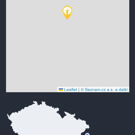
Leaflet
|
© Seznam.cz a.s. a další