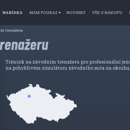
NABÍDKA
MÁM POUKAZ
NOVINKY
VŠE O NÁKUPU
m trenažeru
trenažeru
Trénink na závodním trenažeru pro profesionální jezdc
na pohyblivém simulátoru závodního auta na okruhu, 