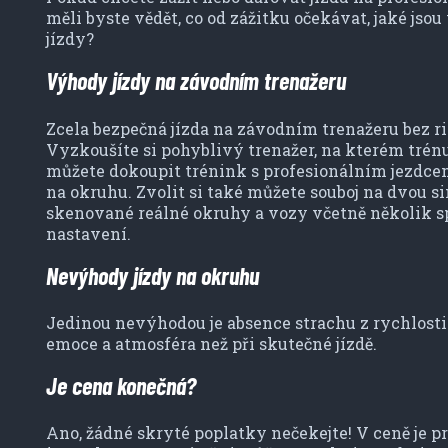
měli byste vědět, co od zážitku očekávat, jaké js
jízdy?
Výhody jízdy na závodním trenažeru
Zcela bezpečná jízda na závodním trenažeru bez r
Vyzkoušíte si pohyblivý trenažer, na kterém trénuj
můžete dokoupit trénink s profesionálním jezdcem
na okruhu. Zvolit si také můžete souboj na dvou s
skenované reálné okruhy a vozy včetně několik sp
nastavení.
Nevýhody jízdy na okruhu
Jedinou nevýhodou je absence strachu z rychlost
emoce a atmosféra než při skutečné jízdě.
Je cena konečná?
Ano, žádné skryté poplatky nečekejte! V ceně je 