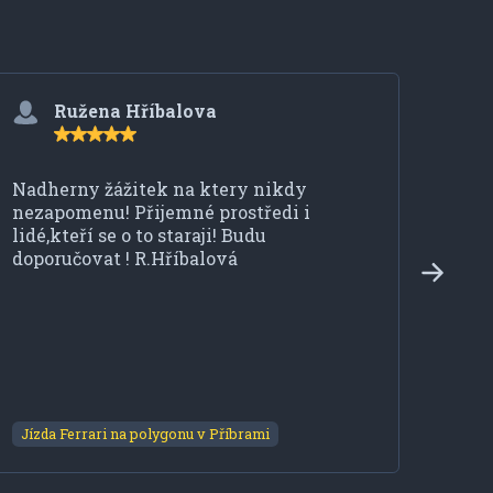
Ružena Hříbalova
Nadherny žážitek na ktery nikdy
Úžas
nezapomenu! Přijemné prostředi i
si t
lidé,kteří se o to staraji! Budu
naro
doporučovat ! R.Hříbalová
taky
na le
Dě
dě
Jízda Ferrari na polygonu v Příbrami
Jízd