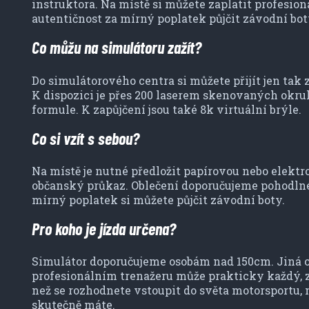
instruktora. Na místě si můžete zaplatit profesioná
autentičnost za mírný poplatek půjčit závodní bot
Co můžu na simulátoru zažít?
Do simulátorového centra si můžete přijít jen tak z
K dispozici je přes 200 laserem skenovaných okru
formule. K zapůjčení jsou také 8k virtuální brýle.
Co si vzít s sebou?
Na místě je nutné předložit papírovou nebo elektr
občanský průkaz. Oblečení doporučujeme pohodlné, 
mírný poplatek si můžete půjčit závodní boty.
Pro koho je jízda určena?
Simulátor doporučujeme osobám nad 150cm. Jiná om
profesionálním trenažeru může prakticky každý, zvl
než se rozhodnete vstoupit do světa motorsportu, m
skutečně máte.