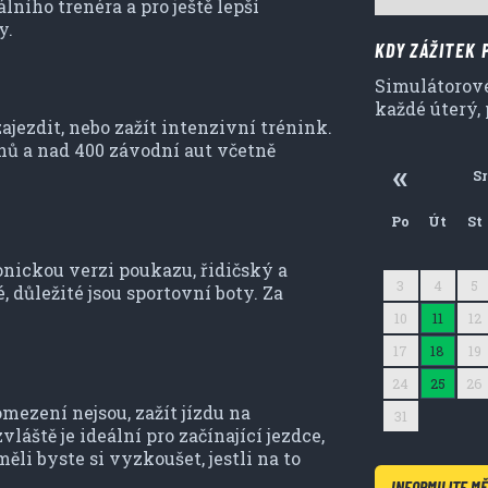
lního trenéra a pro ještě lepší
y.
KDY ZÁŽITEK 
Simulátorové
každé úterý, 
ajezdit, nebo zažít intenzivní trénink.
hů a nad 400 závodní aut včetně
S
Po
Út
St
27
28
29
onickou verzi poukazu, řidičský a
3
4
5
důležité jsou sportovní boty. Za
10
11
12
17
18
19
24
25
26
ezení nejsou, zažít jízdu na
31
1
2
áště je ideální pro začínající jezdce,
ěli byste si vyzkoušet, jestli na to
INFORMUJTE MĚ