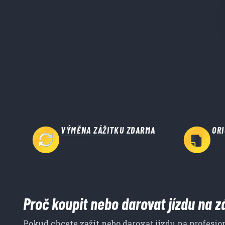
VÝMĚNA ZÁŽITKU ZDARMA
OR
Proč koupit nebo darovat jízdu na 
Pokud chcete zažít nebo darovat jízdu na profesi