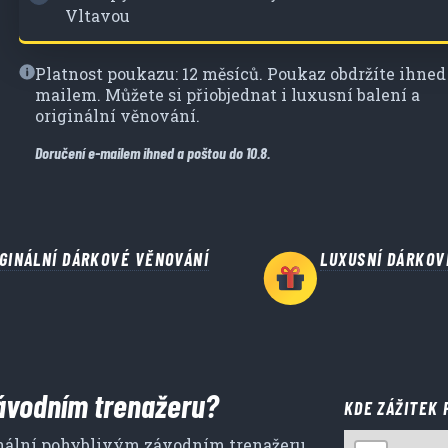
Vltavou
Platnost poukazu: 12 měsíců. Poukaz obdržíte ihned
mailem. Můžete si přiobjednat i luxusní balení a
originální věnování.
Doručení e-mailem ihned a poštou do 10.8.
IGINÁLNÍ DÁRKOVÉ VĚNOVÁNÍ
LUXUSNÍ DÁRKOV
závodním trenažeru?
KDE ZÁŽITEK 
onální pohyblivým závodním trenažeru,