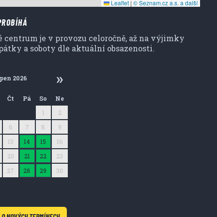
Leaflet
|
© Seznam.cz a.s. a další
PROBÍHÁ
 centrum je v provozu celoročně, až na výjimky
pátky a soboty dle aktuální obsazenosti.
rpen 2026
Čt
Pá
So
Ne
30
31
1
2
6
7
8
9
13
14
15
16
20
21
22
23
27
28
29
30
3
4
5
6
 O NOVÝCH TERMÍNECH