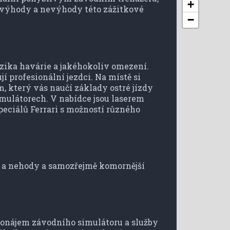
+
ou výhody a nevýhody této zážitkové
−
izika havárie a jakéhokoliv omezení.
í profesionální jezdci. Na místě si
, který vás naučí základy ostré jízdy
imulátorech. V nabídce jsou laserem
eciálů Ferrari s možností různého
i a nehody a samozřejmě komornější
pronájem závodního simulátoru a služby