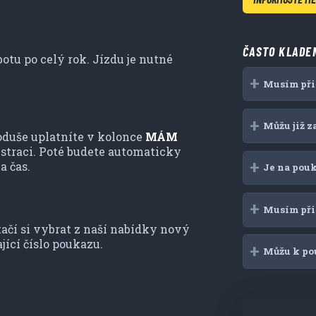
ČASTO KLADE
botu po celý rok. Jízdu je nutné
Musím při
Můžu již 
oduše uplatníte v kolonce
MÁM
istraci. Poté budete automaticky
a čas.
Je na pou
Musím při 
tačí si vybrat z naší nabídky nový
ící číslo poukazu.
Můžu k po