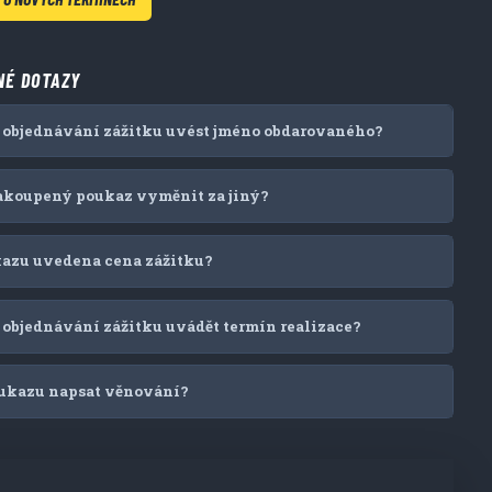
NÉ DOTAZY
 objednávání zážitku uvést jméno obdarovaného?
zakoupený poukaz vyměnit za jiný?
kazu uvedena cena zážitku?
objednávání zážitku uvádět termín realizace?
ukazu napsat věnování?